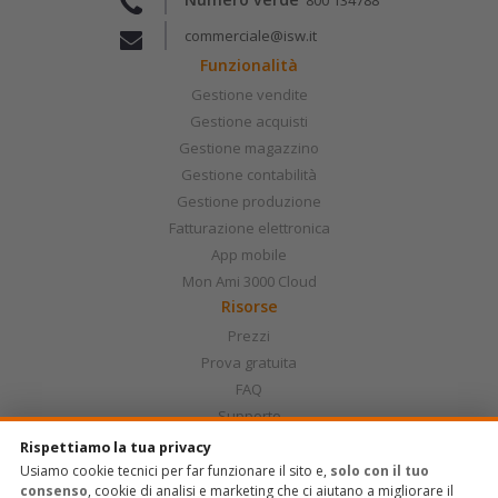
commerciale@isw.it
Funzionalità
Gestione vendite
Gestione acquisti
Gestione magazzino
Gestione contabilità
Gestione produzione
Fatturazione elettronica
App mobile
Mon Ami 3000 Cloud
Risorse
Prezzi
Prova gratuita
FAQ
Supporto
Chi siamo
Rispettiamo la tua privacy
Perché Mon Ami 3000
Usiamo cookie tecnici per far funzionare il sito e,
solo con il tuo
consenso
, cookie di analisi e marketing che ci aiutano a migliorare il