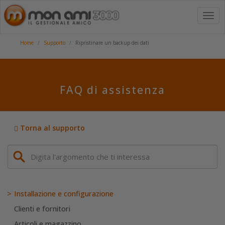
Toggl
navig
Home
Supporto
Ripristinare un backup dei dati
FAQ di assistenza
Torna al supporto
Installazione e configurazione
Clienti e fornitori
Articoli e magazzino