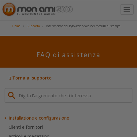
Toggl
navig
Home
Supporto
Inserimento del logo aziendale nei moduli di stampa
FAQ di assistenza
Torna al supporto
Installazione e configurazione
Clienti e fornitori
Articoli e magazzino